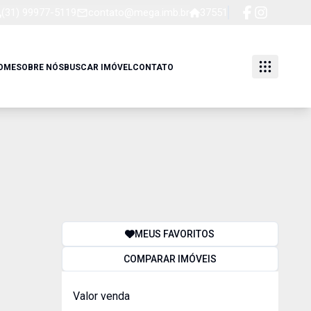
(31) 99977-5119
contato@mega.imb.br
37551
OME
SOBRE NÓS
BUSCAR IMÓVEL
CONTATO
MEUS FAVORITOS
COMPARAR IMÓVEIS
Valor venda