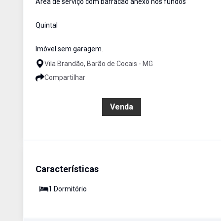
Área de serviço com barracão anexo nos fundos
Quintal
Imóvel sem garagem.
Vila Brandão, Barão de Cocais - MG
Compartilhar
R$ 800.000,00
Venda
Características
1
Dormitório