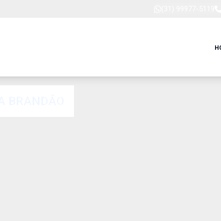
(31) 99977-5119
H
A VENDA NA VILA BRANDÃO