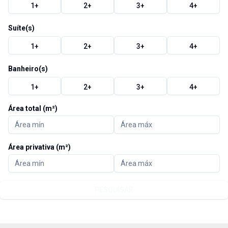
1
+
2
+
3
+
4
+
Suíte(s)
1
+
2
+
3
+
4
+
Banheiro(s)
1
+
2
+
3
+
4
+
Área total (m²)
Área privativa (m²)
PESQUISAR