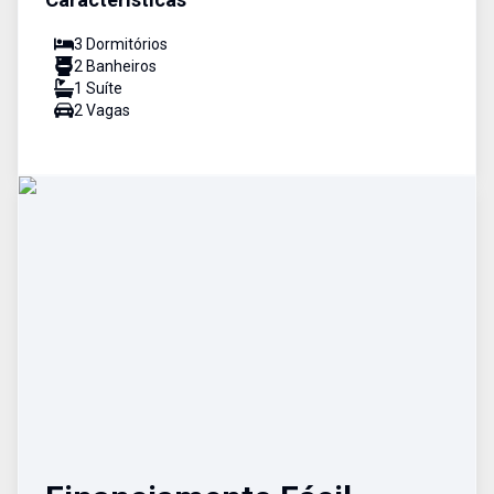
3
Dormitório
s
2
Banheiro
s
1
Suíte
2
Vaga
s