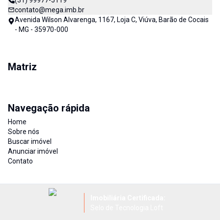
(31) 99977-5119
contato@mega.imb.br
Avenida Wilson Alvarenga, 1167, Loja C, Viúva, Barão de Cocais
- MG - 35970-000
Matriz
Navegação rápida
Home
Sobre nós
Buscar imóvel
Anunciar imóvel
Contato
Imobiliária Certificada:
Selo de Tecnologia Loft