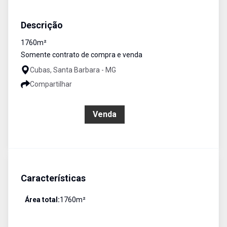
Terreno
Venda
Cód:
253
Descrição
1760m²
Somente contrato de compra e venda
Cubas, Santa Barbara - MG
Compartilhar
R$ 80.000,00
Venda
Características
Área total:
1760
m²